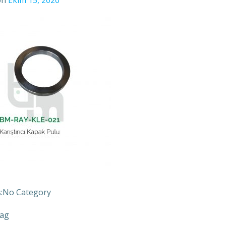
on
Ekim 15, 2020
:
No Category
ag