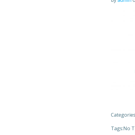
by
admin
Categories
Tags:
No T