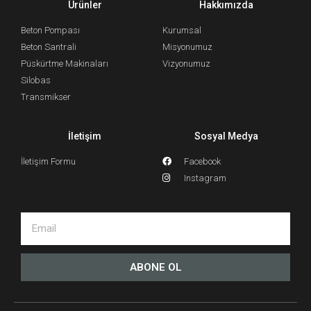
Ürünler
Hakkımızda
Beton Pompası
Kurumsal
Beton Santrali
Misyonumuz
Püskürtme Makinaları
Vizyonumuz
Silobas
Transmikser
İletişim
Sosyal Medya
İletişim Formu
Facebook
Instagram
ABONE OL