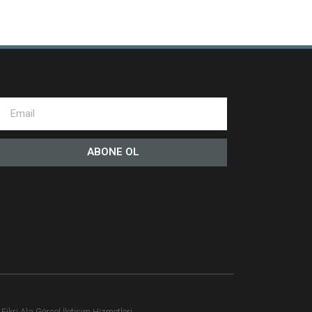
ABONE OL
ikri Ala Görsel İletişim Hizmetleri