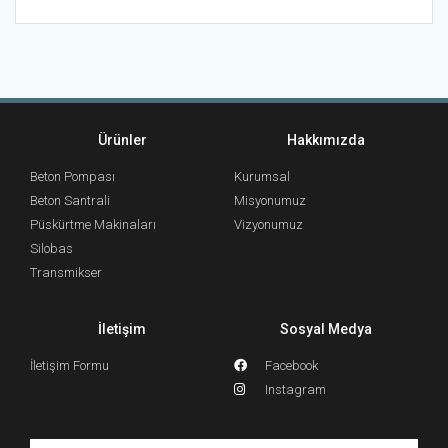
Ürünler
Hakkımızda
Beton Pompası
Kurumsal
Beton Santrali
Misyonumuz
Püskürtme Makinaları
Vizyonumuz
Silobas
Transmikser
İletişim
Sosyal Medya
İletişim Formu
Facebook
Instagram