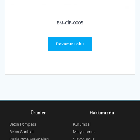
BM-CİF-0005
Devamını oku
Ürünler
Hakkımızda
Beton Pompası
Kurumsal
Beton Santrali
Misyonumuz
Püskürtme Makinaları
Vizyonumuz