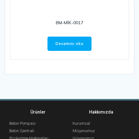
BM-MİK-0017
Devamını oku
Ürünler
Hakkımızda
Beton Pompası
Kurumsal
Beton Santrali
Misyonumuz
Püskürtme Makinaları
Vizyonumuz