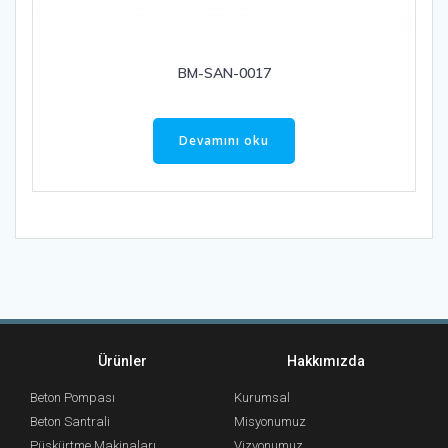
BM-SAN-0017
Devamını oku
Ürünler
Hakkımızda
Beton Pompası
Kurumsal
Beton Santrali
Misyonumuz
Püskürtme Makinaları
Vizyonumuz