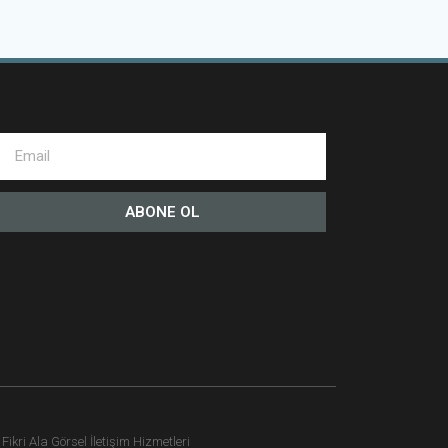
ABONE OL
ikri Ala Görsel İletişim Hizmetleri