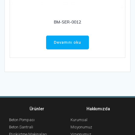
BM-SER-0012
Devamını oku
Ürünler
Hakkımızda
Beton Pompası
Kurumsal
Beton Santrali
Misyonumuz
Püskürtme Makinaları
Vizyonumuz