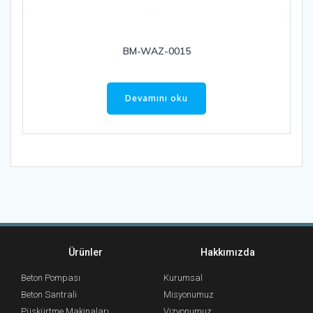
BM-WAZ-0015
Devamını oku
Ürünler
Hakkımızda
Beton Pompası
Kurumsal
Beton Santrali
Misyonumuz
Püskürtme Makinaları
Vizyonumuz