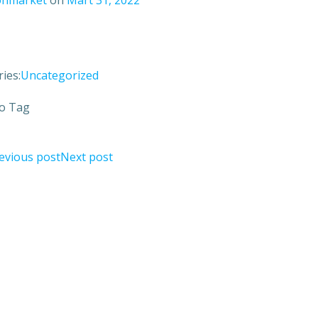
onmarket
on
Mart 31, 2022
ies:
Uncategorized
o Tag
evious post
Next post