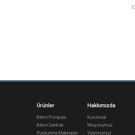
C
Ürünler
Hakkımızda
Beton Pompası
Kurumsal
Beton Santrali
Misyonumuz
Püskürtme Makinaları
Vizyonumuz