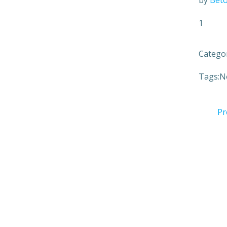
by
Bet
1
Categor
Tags:
N
Pr