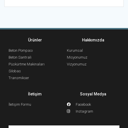
Ürünler
Hakkımızda
Beton Pompası
Kurumsal
Beton Santrali
Misyonumuz
Püskürtme Makinaları
Vizyonumuz
Silobas
Transmikser
İletişim
Sosyal Medya
İletişim Formu
Facebook
Instagram