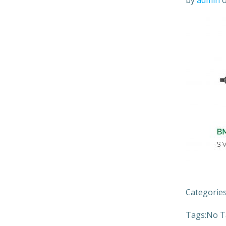
by
admin
Categories
Tags:
No T