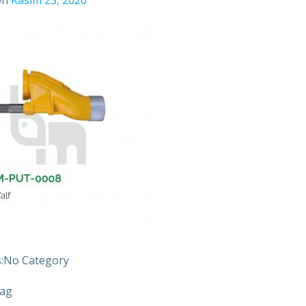
on
Kasım 23, 2020
:
No Category
ag