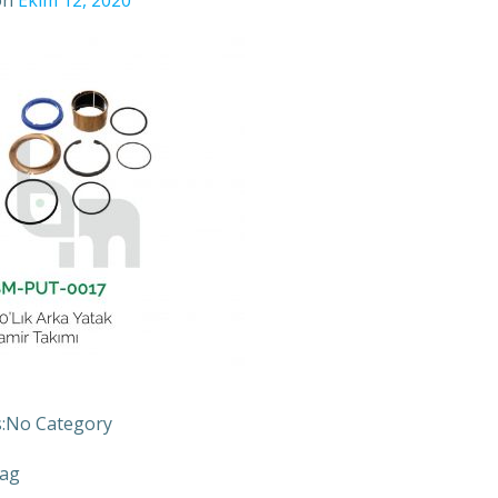
on
Ekim 12, 2020
:
No Category
ag