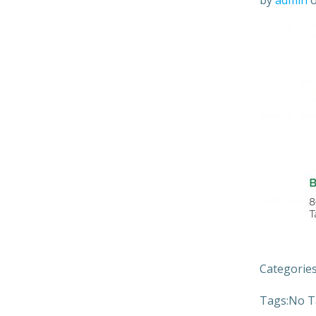
by
admin
Categories
Tags:
No T