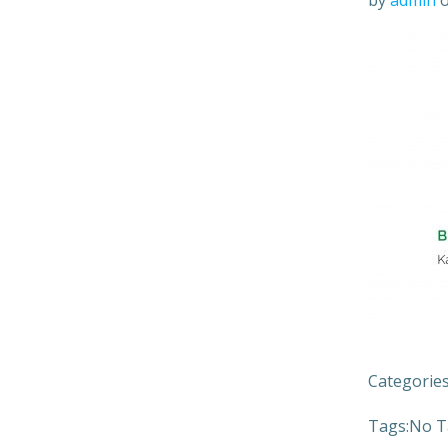
by
admin
Categories
Tags:
No T