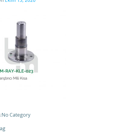
on
Ekim 15, 2020
:
No Category
ag