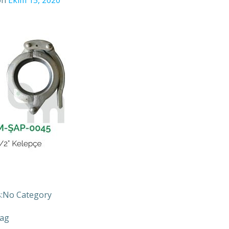
on
Ekim 15, 2020
:
No Category
ag