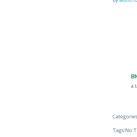
by
admin
Categories
Tags:
No T