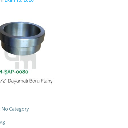
on
Ekim 15, 2020
:
No Category
ag