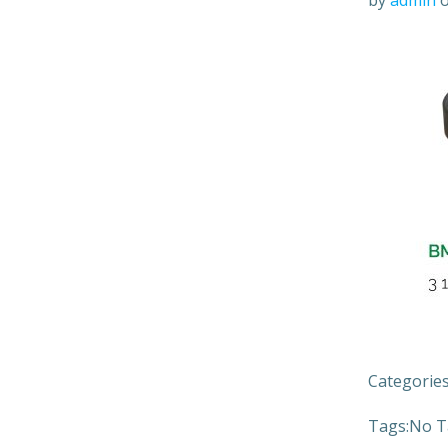
by
admin
Categories
Tags:
No T