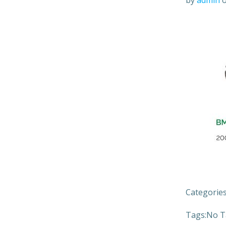
by
admin
Categories
Tags:
No T