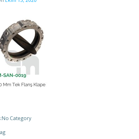
on
Ekim 15, 2020
:
No Category
ag