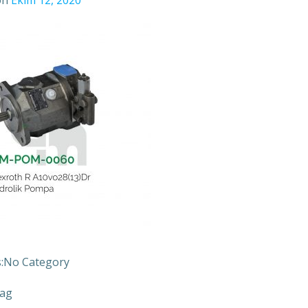
on
Ekim 12, 2020
:
No Category
ag