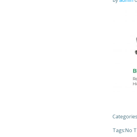
by
admin
Categories
Tags:
No T